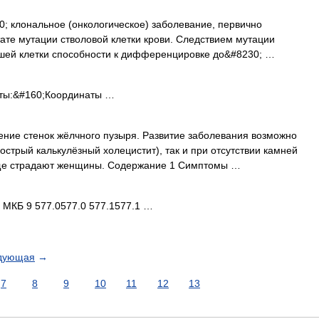
; клональное (онкологическое) заболевание, первично
тате мутации стволовой клетки крови. Следствием мутации
шей клетки способности к дифференцировке до&#8230; …
ты:&#160;Координаты …
ние стенок жёлчного пузыря. Развитие заболевания возможно
стрый калькулёзный холецистит), так и при отсутствии камней
аще страдают женщины. Содержание 1 Симптомы …
 МКБ 9 577.0577.0 577.1577.1 …
дующая
→
7
8
9
10
11
12
13