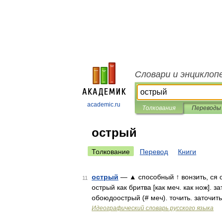
Словари и энциклоп
academic.ru
Толкования
Переводы
острый
Толкование
Перевод
Книги
острый
— ▲ способный ↑ вонзить, ся о
11
острый как бритва [как меч. как нож]. з
обоюдоострый (# меч). точить. заточить
Идеографический словарь русского языка