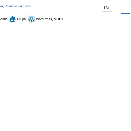
ка
,
Реклама на сайте
18+
omla,
Drupal,
WordPress, MODx.