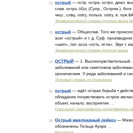
острый
— остр, остра, остро, диал. вωст
12
слав. остръ ὀξύς (Супр., Остром.), болг. о
чеш., слвц. ostry, польск. ostry, в. луж.
Этимологический словарь русского языка М
острый
— Общеслав. Того же происхожде
13
acer «острый» и т. д. Суф. производное 
«шип», лат. acus «ость, игла». Звук т, к
Этимологический словарь русского языка
ОСТРЫЙ
— 1. Высокочувствительный. 2
14
заболеваний или симптомов заболеван
хроническим. У ряда заболеваний и си
Толковый словарь по психологии
острый
— идёт острая борьба • действ
15
обладание почувствовать острое желани
объект, начало, восприятие …
Глагольной сочетаемости непредметных и
Острый миелоидный лейкоз
— Мазок
16
обозначены Тельца Ауэра …
Википедия