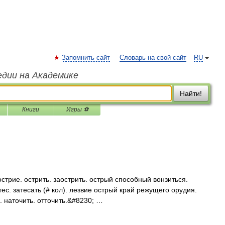
Запомнить сайт
Словарь на свой сайт
RU
едии на Академике
Найти!
Книги
Игры ⚽
стрие. острить. заострить. острый способный вонзиться.
атес. затесать (# кол). лезвие острый край режущего орудия.
. наточить. отточить.&#8230; …