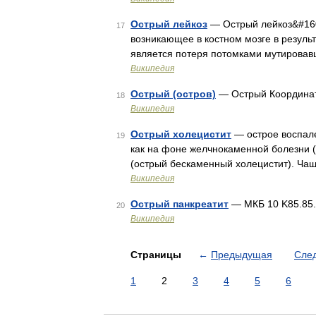
Острый лейкоз
— Острый лейкоз&#160
17
возникающее в костном мозге в резуль
является потеря потомками мутировав
Википедия
Острый (остров)
— Острый Координа
18
Википедия
Острый холецистит
— острое воспале
19
как на фоне желчнокаменной болезни (о
(острый бескаменный холецистит). Ч
Википедия
Острый панкреатит
— МКБ 10 K85.85.
20
Википедия
Страницы
←
Предыдущая
Сле
1
2
3
4
5
6