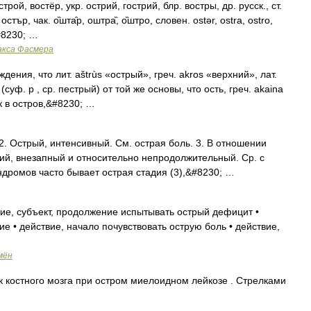
рой, востёр, укр. острий, гострий, блр. востры, др. русск., ст.
стър, чак. о̏шта̑р, оштра̏, о̏штро, словен. ostǝr, ostra, ostro,
&#8230; …
акса Фасмера
ния, что лит. aštrùs «острый», греч. akros «верхний», лат.
(суф. р , ср. пестрый) от той же основы, что ость, греч. akaina
ак в остров,&#8230; …
. Острый, интенсивный. См. острая боль. 3. В отношении
ий, внезапный и относительно непродолжительный. Ср. с
ндромов часто бывает острая стадия (3),&#8230; …
ие, субъект, продолжение испытывать острый дефицит •
е • действие, начало почувствовать острую боль • действие,
мён
 костного мозга при остром миелоидном лейкозе . Стрелками